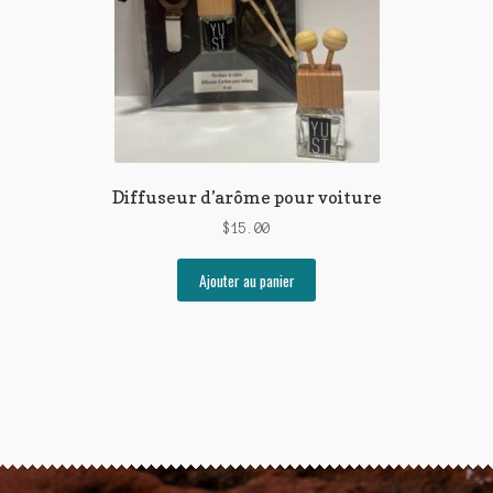
choisies
sur
la
page
du
produit
Diffuseur d’arôme pour voiture
$
15.00
Ajouter au panier