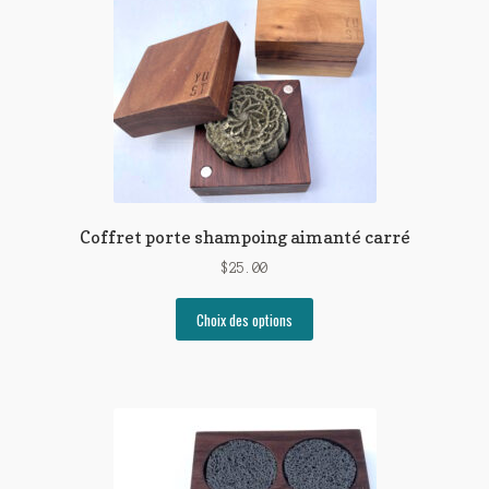
Coffret porte shampoing aimanté carré
$
25.00
Ce
Choix des options
produit
a
plusieurs
variations.
Les
options
peuvent