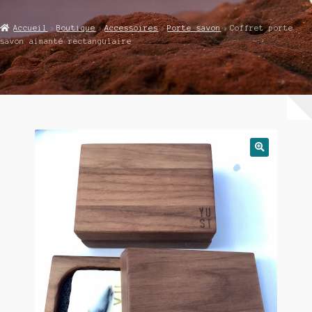
Accueil
Accueil
Boutique
Accessoires
Porte savon
Coffret porte
savon aimanté rectangulaire
Catégories
Boutique
Votre panier
Passez à la Caisse
🔍
Votre compte
Contactez-nous