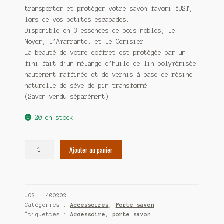
transporter et protéger votre savon favori YUST,
lors de vos petites escapades.
Disponible en 3 essences de bois nobles, le
Noyer, l’Amarrante, et le Cerisier.
La beauté de votre coffret est protégée par un
fini fait d’un mélange d’huile de lin polymérisée
hautement raffinée et de vernis à base de résine
naturelle de sève de pin transformé
(Savon vendu séparément)
20 en stock
quantité
Ajouter au panier
de
Coffret
porte
savon
UGS :
400202
aimanté
Catégories :
Accessoires
,
Porte savon
rectangulaire
Étiquettes :
Accessoire
,
porte savon